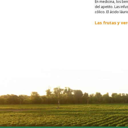
En medicina, los ben
del apetito. Las infu
cólico. El ácido láur
Las frutas y ver