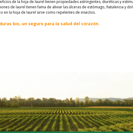
eficios de la hoja de laurel tienen propiedades astringentes, diuréticas y estim
siones de laurel tienen fama de aliviar las úlceras de estómago, flatulencia y do
ico en la hoja de laurel sirve como repelentes de insectos.
duras bio, un seguro para la salud del corazón.