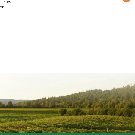
ulantes
lor